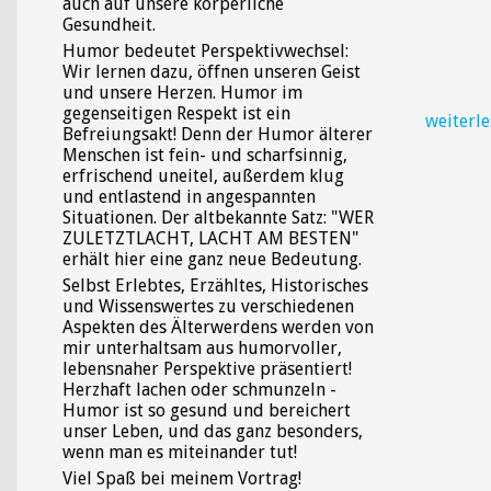
auch auf unsere körperliche
Gesundheit.
Humor bedeutet Perspektivwechsel:
Wir lernen dazu, öffnen unseren Geist
und unsere Herzen. Humor im
gegenseitigen Respekt ist ein
weiterl
Befreiungsakt! Denn der Humor älterer
Menschen ist fein- und scharfsinnig,
erfrischend uneitel, außerdem klug
und entlastend in angespannten
Situationen. Der altbekannte Satz: "WER
ZULETZTLACHT, LACHT AM BESTEN"
erhält hier eine ganz neue Bedeutung.
Selbst Erlebtes, Erzähltes, Historisches
und Wissenswertes zu verschiedenen
Aspekten des Älterwerdens werden von
mir unterhaltsam aus humorvoller,
lebensnaher Perspektive präsentiert!
Herzhaft lachen oder schmunzeln -
Humor ist so gesund und bereichert
unser Leben, und das ganz besonders,
wenn man es miteinander tut!
Viel Spaß bei meinem Vortrag!