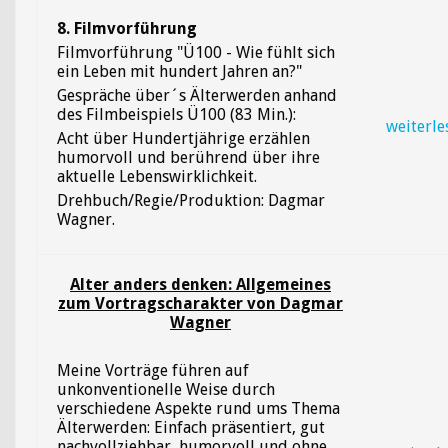
8. Filmvorführung
Filmvorführung "Ü100 - Wie fühlt sich
ein Leben mit hundert Jahren an?"
Gespräche über´s Älterwerden anhand
des Filmbeispiels Ü100 (83 Min.):
weiterle
Acht über Hundertjährige erzählen
humorvoll und berührend über ihre
aktuelle Lebenswirklichkeit.
Drehbuch/Regie/Produktion: Dagmar
Wagner.
Alter anders denken: Allgemeines
zum Vortragscharakter von Dagmar
Wagner
Meine Vorträge führen auf
unkonventionelle Weise durch
verschiedene Aspekte rund ums Thema
Älterwerden: Einfach präsentiert, gut
nachvollziehbar, humorvoll und ohne