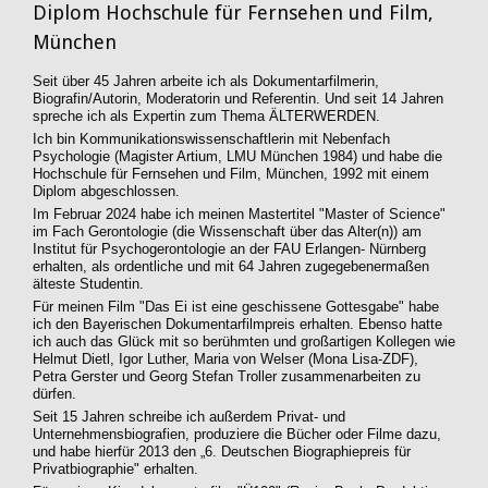
Diplom Hochschule für Fernsehen und Film,
München
Seit über 45 Jahren arbeite ich als Dokumentarfilmerin,
Biografin/Autorin, Moderatorin und Referentin. Und seit 14 Jahren
spreche ich als Expertin zum Thema ÄLTERWERDEN.
Ich bin Kommunikationswissenschaftlerin mit Nebenfach
Psychologie (Magister Artium, LMU München 1984) und habe die
Hochschule
für Fernsehen und Film, München, 1992 mit einem
Diplom abgeschlossen.
Im Februar 2024 habe ich meinen Mastertitel "Master of Science"
im Fach Gerontologie (die Wissenschaft über das Alter(n)) am
Institut für Psychogerontologie an der FAU Erlangen- Nürnberg
erhalten, als ordentliche und mit 64 Jahren zugegebenermaßen
älteste Studentin.
Für meinen Film "Das Ei ist eine geschissene Gottesgabe" habe
ich den Bayerischen Dokumentarfilmpreis
erhalten. Ebenso hatte
ich auch das Glück mit so berühmten und großartigen Kollegen wie
Helmut Dietl, Igor Luther, Maria von Welser (Mona Lisa-ZDF),
Petra Gerster und Georg Stefan Troller zusammenarbeiten zu
dürfen.
Seit 15 Jahren schreibe ich außerdem Privat- und
Unternehmensbiografien, produziere die Bücher oder Filme dazu,
und habe hierfür 2013 den „6. Deutschen Biographiepreis für
Privatbiographie" erhalten.