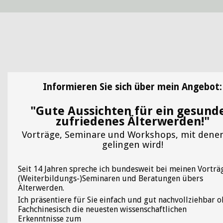
en
GmbH
Verena
der
Begemann
r
Stiftung
Christlich-
w
Soziale
i
Politik
weiterlesen
lesen
Informieren Sie sich über mein Angebot:
e.V.
"Gute Aussichten für ein gesunde
w
weiterlesen
zufriedenes Älterwerden!"
lesen
weiterlesen
Vorträge, Seminare und Workshops, mit dene
lesen
lesen
w
gelingen wird!
J
Seit 14 Jahren spreche ich bundesweit bei meinen Vorträ
(Weiterbildungs-)Seminaren und Beratungen übers
w
Älterwerden.
Ich präsentiere für Sie einfach und gut nachvollziehbar 
Fachchinesisch die neuesten wissenschaftlichen
Erkenntnisse zum