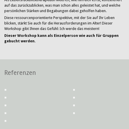
auf das zurückzublicken, was man schon alles geleistet hat, und welche
persönlichen Stärken und Begabungen dabei geholfen haben.
Diese ressourcenporientierte Perspektive, mit der Sie auf Ihr Leben
blicken, stärkt Sie auch für die Herausforderungen im Alter! Dieser
Workshop gibt Ihnen das Gefühl: Ich werde das meistern!
Dieser Workshop kann als Einzelperson wie auch für Gruppen
gebucht werden.
Referenzen
Sega
ige
Ev.
ungsreihe
1
t
Bildungswerk
Johannes-
e
mm,
t
München
Albers-
Prof.
stelle
h
Bildungsforum
Dr.