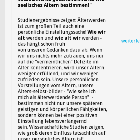
seelisches Altern bestimmen!"
Studienergebnisse zeigen: Älterwerden
ist zum großen Teil auch eine
persönliche Einstellungssache!
W
ie wir
alt
werden
und
wie alt wir
werden
-
weiterl
das hängt schon früh
von unseren Gedanken dazu ab. Wenn
wir uns nichts mehr zutrauen, uns nur
auf die "vermeintlichen" Defizite im
Alter konzentrieren, wird unser Altern
weniger erfüllend, und wir weniger
zufrieden sein. Unsere persönlichen
Vorstellungen vom Altern, unsere
Alters-selbst-bilder - "wie sehe ich
mich als älterwerdende Person"
-
bestimmen nicht nur unsere späteren
geistigen und körperlichen Fähigkeiten,
sondern können bei einer positiven
Einstellung
lebensverlängernd
sein. Wissenschaftliche Studien zeigen,
wie groß deren Einfluss tatsächlich auf
unser persönliches Altern ist!