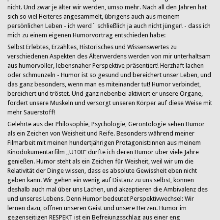
nicht. Und zwar je älter wir werden, umso mehr. Nach all den Jahren hat
sich so viel Heiteres angesammelt, übrigens auch aus meinem
persönlichen Leben - ich werd´ schließlich ja auch nicht jünger! - dass ich
mich zu einem eigenen Humorvortrag entschieden habe:
Selbst Erlebtes, Erzähltes, Historisches und Wissenswertes zu
verschiedenen Aspekten des Älterwerdens werden von mir unterhaltsam
aus humorvoller, lebensnaher Perspektive präsentiert! Herzhaft lachen
oder schmunzeln - Humor ist so gesund und bereichert unser Leben, und
das ganz besonders, wenn man es miteinander tut! Humor verbindet,
bereichert und tröstet. Und ganz nebenbei aktiviert er unsere Organe,
fordert unsere Muskeln und versorgt unseren Körper auf diese Weise mit
mehr Sauerstoff!
Gelehrte aus der Philosophie, Psychologie, Gerontologie sehen Humor
als ein Zeichen von Weisheit und Reife. Besonders während meiner
Filmarbeit mit meinen hundertjährigen Protagonist:innen aus meinem
Kinodokumentarfilm „Ü100" durfte ich deren Humor über viele Jahre
genießen. Humor steht als ein Zeichen für Weisheit, weil wir um die
Relativität der Dinge wissen, dass es absolute Gewissheit eben nicht
geben kann. Wir gehen ein wenig auf Distanz zu uns selbst, können
deshalb auch mal über uns Lachen, und akzeptieren die Ambivalenz des
und unseres Lebens. Denn Humor bedeutet Perspektivwechsel: Wir
lernen dazu, öffnen unseren Geist und unsere Herzen. Humor im
gegenseitigen RESPEKT ist ein Befreiungsschlag aus einer eng