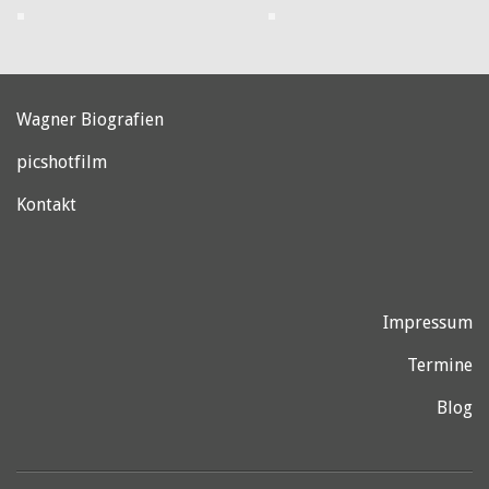
z
Hella,
Ern
,
,
103
Gerda,
103
The
100
101
Wagner Biografien
picshotfilm
Kontakt
weite
weite
weiterlesen
Impressum
weiterlesen
esen
esen
Termine
Blog