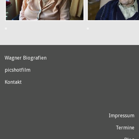
weiterlesen
weiterlesen
nna,
Gerda,
03
100
Wagner Biografien
picshotfilm
Kontakt
Impressum
weiterlesen
eiterlesen
Termine