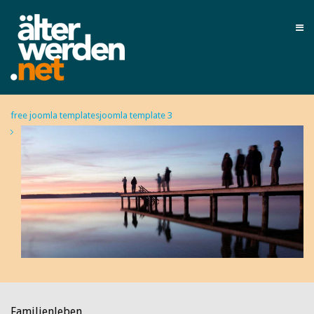
free joomla templates
joomla template 3
Familienleben