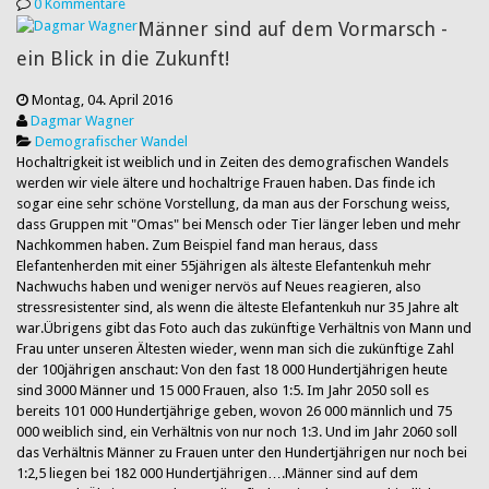
0 Kommentare
Männer sind auf dem Vormarsch -
ein Blick in die Zukunft!
Montag, 04. April 2016
Dagmar Wagner
Demografischer Wandel
Hochaltrigkeit ist weiblich und in Zeiten des demografischen Wandels
werden wir viele ältere und hochaltrige Frauen haben. Das finde ich
sogar eine sehr schöne Vorstellung, da man aus der Forschung weiss,
dass Gruppen mit "Omas" bei Mensch oder Tier länger leben und mehr
Nachkommen haben. Zum Beispiel fand man heraus, dass
Elefantenherden mit einer 55jährigen als älteste Elefantenkuh mehr
Nachwuchs haben und weniger nervös auf Neues reagieren, also
stressresistenter sind, als wenn die älteste Elefantenkuh nur 35 Jahre alt
war.Übrigens gibt das Foto auch das zukünftige Verhältnis von Mann und
Frau unter unseren Ältesten wieder, wenn man sich die zukünftige Zahl
der 100jährigen anschaut: Von den fast 18 000 Hundertjährigen heute
sind 3000 Männer und 15 000 Frauen, also 1:5. Im Jahr 2050 soll es
bereits 101 000 Hundertjährige geben, wovon 26 000 männlich und 75
000 weiblich sind, ein Verhältnis von nur noch 1:3. Und im Jahr 2060 soll
das Verhältnis Männer zu Frauen unter den Hundertjährigen nur noch bei
1:2,5 liegen bei 182 000 Hundertjährigen….Männer sind auf dem