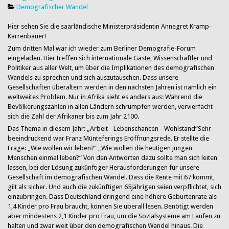
Demografischer Wandel
Hier sehen Sie die saarländische Ministerpräsidentin Annegret Kramp-
Karrenbauer!
Zum dritten Mal war ich wieder zum Berliner Demografie-Forum
eingeladen. Hier treffen sich internationale Gäste, Wissenschaftler und
Politiker aus aller Welt, um über die Implikationen des demografischen
Wandels zu sprechen und sich auszutauschen. Dass unsere
Gesellschaften überaltern werden in den nächsten Jahren ist nämlich ein
weltweites Problem. Nur in Afrika sieht es anders aus: Während die
Bevölkerungszahlen in allen Ländern schrumpfen werden, vervierfacht
sich die Zahl der Afrikaner bis zum Jahr 2100.
Das Thema in diesem Jahr: „Arbeit - Lebenschancen - Wohlstand“Sehr
beeindruckend war Franz Münteferings Eröffnungsrede. Er stellte die
Frage: „Wie wollen wir leben?“ „Wie wollen die heutigen jungen
Menschen einmal leben?“ Von den Antworten dazu sollte man sich leiten
lassen, bei der Lösung zukünftiger Herausforderungen für unsere
Gesellschaft im demografischen Wandel. Dass die Rente mit 67 kommt,
gilt als sicher. Und auch die zukünftigen 65jährigen seien verpflichtet, sich
einzubringen. Dass Deutschland dringend eine höhere Geburtenrate als
1,4 Kinder pro Frau braucht, können Sie überall lesen. Benötigt werden
aber mindestens 2,1 Kinder pro Frau, um die Sozialsysteme am Laufen zu
halten und zwar weit über den demografischen Wandel hinaus. Die