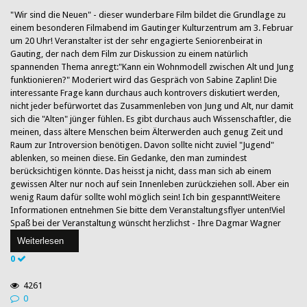
"Wir sind die Neuen" - dieser wunderbare Film bildet die Grundlage zu
einem besonderen Filmabend im Gautinger Kulturzentrum am 3. Februar
um 20 Uhr! Veranstalter ist der sehr engagierte Seniorenbeirat in
Gauting, der nach dem Film zur Diskussion zu einem natürlich
spannenden Thema anregt:"Kann ein Wohnmodell zwischen Alt und Jung
funktionieren?" Moderiert wird das Gespräch von Sabine Zaplin! Die
interessante Frage kann durchaus auch kontrovers diskutiert werden,
nicht jeder befürwortet das Zusammenleben von Jung und Alt, nur damit
sich die "Alten" jünger fühlen. Es gibt durchaus auch Wissenschaftler, die
meinen, dass ältere Menschen beim Älterwerden auch genug Zeit und
Raum zur Introversion benötigen. Davon sollte nicht zuviel "Jugend"
ablenken, so meinen diese. Ein Gedanke, den man zumindest
berücksichtigen könnte. Das heisst ja nicht, dass man sich ab einem
gewissen Alter nur noch auf sein Innenleben zurückziehen soll. Aber ein
wenig Raum dafür sollte wohl möglich sein! Ich bin gespannt!Weitere
Informationen entnehmen Sie bitte dem Veranstaltungsflyer unten!Viel
Spaß bei der Veranstaltung wünscht herzlichst - Ihre Dagmar Wagner
Weiterlesen
0
4261
0