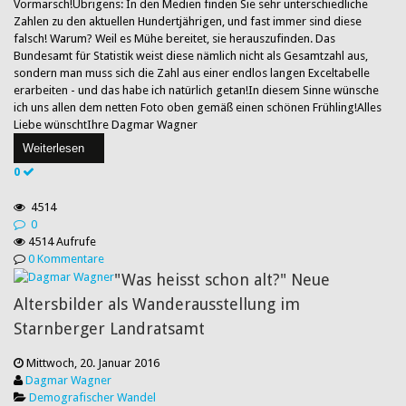
Vormarsch!Übrigens: In den Medien finden Sie sehr unterschiedliche
Zahlen zu den aktuellen Hundertjährigen, und fast immer sind diese
falsch! Warum? Weil es Mühe bereitet, sie herauszufinden. Das
Bundesamt für Statistik weist diese nämlich nicht als Gesamtzahl aus,
sondern man muss sich die Zahl aus einer endlos langen Exceltabelle
erarbeiten - und das habe ich natürlich getan!In diesem Sinne wünsche
ich uns allen dem netten Foto oben gemäß einen schönen Frühling!Alles
Liebe wünschtIhre Dagmar Wagner
Weiterlesen
0
4514
0
4514 Aufrufe
0 Kommentare
"Was heisst schon alt?" Neue
Altersbilder als Wanderausstellung im
Starnberger Landratsamt
Mittwoch, 20. Januar 2016
Dagmar Wagner
Demografischer Wandel