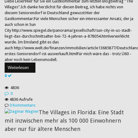
Liebe Leser!Hier für Sie ein Gastkommentar zum letzten Blogbeitrag "The
Villages".Ich danke herzlichst für diesen Beitrag, ich habe nichts von
diesem Seniorendorf in Deutschland gewusst:Hier der
Gastkommentar:Für viele Menschen sicher ein interessanter Ansatz, der ja
auch schon in Sun
City http://www.spiegel.de/panorama/gesellschaft/sun-city-in-us-stadt-
liegt-das-durchschnittsalter-bei-72-4-jahren-a-878054.htmlverwirklicht
wurde. Im Emsland gibt es das
auch http://www.welt.de/finanzen/immobilien/article13685877/Deutschlan
erstes-Seniorendorf-ist-ausverkauft.htmlFür mich wäre das - trotz Ü60 -
aber noch kein Lebensmodell.
Weiterlesen
0
4836
0
4836 Aufrufe
0 Kommentare
The Villages in Florida: Eine Stadt
mit inzwischen mehr als 100 000 Einwohnern
aber nur für ältere Menschen