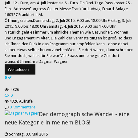
Juli 12.- Euro, am 4. Juli kostet sie 6.- Euro. Ein Drei-Tage-Pass kostet 25.-
Euro.Adresse:Congress Center Messe FrankfurtLudwig-Erhard-Anlage
160327 Frankfurt a.M.
Öffnungszeiten:Donnerstag, 2. Juli 2015: 9.00 bis 18.00 UhrFreitag, 3. Juli
2015: 9.00 bis 18.00 UhrSamstag, 4. Juli 2015: 9.00 bis 17.00 Uhr
Natürlich geht es immer um ähnliche Themen wie Gesundheit, Wohnen
und Engagement im Alter. Die Zahl der Veranstaltungen ist groß, so dass
ich Ihnen den Blick in das Programm nur empfehlen kann - ohne dabei
selber etwas selber hervorzuheben!Wenn Sie dort waren, dann schreiben
Sie mir doch, wie es für Sie war!Viel Spass und eine gute Zeit dort
wünscht IhnenIhre Dagmar Wagner
Weiterlesen
0
4326
0
4326 Aufrufe
0 Kommentare
Der demographische Wandel - eine
neue Kategorie in meinem BLOG!
Sonntag, 03. Mai 2015