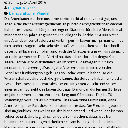
Sonntag, 24. April 2016
Dagmar Wagner
Demografischer Wandel
Die Amerikaner machen uns ja vieles vor, nicht alles davon ist gut, uns
aber leider nicht erspart geblieben. In puncto demographischer Wandel
haben sie inzwischen längst eine eigene Stadt nur für ältere Menschen ab
mindestens 55 Jahre gegründet: The Villages in Florida. 114 000 Ältere
und Alte leben bereits dort und verbringen ihr Leben mit - ja man kann es
nicht anders sagen - sehr sehr viel Spaß. Wir Deutschen sind da schnell
dabei, die Nase zu rümpfen, und auch die Ghettoisierung will uns da nicht
so recht schmecken. Einen Vorteil hat das Leben dort allerdings: Keine
ältere Person wird diskriminiert. Alt ist normal, deswegen fühlt sich
niemand minderwertig. Das eigene Alter wird einem nicht von der
Gesellschaft widergespiegelt. Das soll seine Vorteile haben, so die
Wissenschaftler. Und auch die gute Laune, die dort alle haben, erhält die
Gesundheit besser, als von Miesepetern umgeben zu sein und selber
einer zu sein.So sieht das Leben dort aus: Die Kinder dürfen nur 30 Tage
im Jahr kommen, nur mit Voranmeldung und Gästepass. Es gibt 76
Swimmingpools und 40 Golfplätze. Ein Leben ohne Kriminalität, ohne
Arme, ein spätes Paradies - so empfinden sie das. Die Freizeitangebote
sind unglaublich, langweilen tut sich hier niemand, und wenn, das ist man
selber schuld. Und täglich scheint die Sonne scheint dazu, was bei
bestimmten Erkrankungen sicherlich heilsam ist. Single bleibt keiner, die
Männer sind schnell unter der Haube. Für Frauen ist es ein Kampf! Alkohol