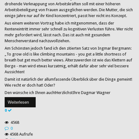
drohende Verknappung von Arbeitskräften soll mit einer höheren
Arbeitsbeteiligung von Frauen ausgeglichen werden. Die Mutter, die sich
einige Jahre nur auf ihr Kind konzentriert, passt hier nicht ins Konzept.
Aus einem weiteren Vortrag habe ich mitgenommen, dass der
Renteneintritt immer sehr schnell zu kognitiven Verlusten führe. Wer nicht
mehr gefordert wird, lässt nach. Das ist auch mit gesundem
Menschenverstand nachzuvollziehen.
Am Schönsten jedoch fand ich den zitierten Satz von Ingmar Bergmann:
„To grow old is like climbing mountains - you get a little shortness of
breath but get much better views. Älterzuwerden ist wie das Klettern auf
Berge - man wird etwas kurzatmig, erhält dafür aber sehr viel bessere
Aussichten!
Damit ist natürlich der allumfassende Überblick über die Dinge gemeint!
Wie recht er doch hat! Oder?
Den wünsche ich Ihnen auch!HerzlichstIhre Dagmar Wagner
Weiterlesen
0
4568
0
4568 Aufrufe