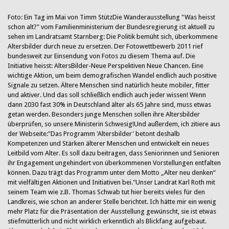
Foto: Ein Tag im Mai von Timm StützDie Wanderausstellung "Was heisst
schon alt?" vom Familienministerium der Bundesregierung ist aktuell zu
sehen im Landratsamt Starnberg: Die Politik bemüht sich, überkommene
Altersbilder durch neue zu ersetzen. Der Fotowettbewerb 2011 rief
bundesweit zur Einsendung von Fotos zu diesem Thema auf. Die
Initiative heisst: AltersBilder-Neue Perspektiven Neue Chancen. Eine
wichtige Aktion, um beim demografischen Wandel endlich auch positive
Signale zu setzen. Ältere Menschen sind natürlich heute mobiler, fitter
und aktiver. Und das soll schließlich endlich auch jeder wissen! Wenn
dann 2030 fast 30% in Deutschland älter als 65 Jahre sind, muss etwas
getan werden. Besonders junge Menschen sollen ihre Altersbilder
überprüfen, so unsere Ministerin Schwesig!Und außerdem, ich zitiere aus
der Webseite:"Das Programm 'Altersbilder' betont deshalb
Kompetenzen und Stärken älterer Menschen und entwickelt ein neues
Leitbild vom Alter. Es soll dazu beitragen, dass Seniorinnen und Senioren
ihr Engagement ungehindert von überkommenen Vorstellungen entfalten
können. Dazu trägt das Programm unter dem Motto „Alter neu denken“
mit vielfältigen Aktionen und Initiativen bei."Unser Landrat Karl Roth mit
seinem Team wie z.B. Thomas Schwab tut hier bereits vieles für den
Landkreis, wie schon an anderer Stelle berichtet. Ich hätte mir ein wenig
mehr Platz für die Präsentation der Ausstellung gewünscht, sie ist etwas
stiefmütterlich und nicht wirklich erkenntlich als Blickfang aufgebaut.