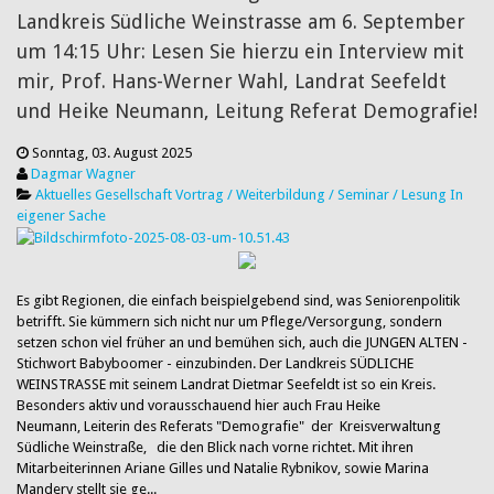
Landkreis Südliche Weinstrasse am 6. September
um 14:15 Uhr: Lesen Sie hierzu ein Interview mit
mir, Prof. Hans-Werner Wahl, Landrat Seefeldt
und Heike Neumann, Leitung Referat Demografie!
Sonntag, 03. August 2025
Dagmar Wagner
Aktuelles
Gesellschaft
Vortrag / Weiterbildung / Seminar / Lesung
In
eigener Sache
​Es gibt Regionen, die einfach beispielgebend sind, was Seniorenpolitik
betrifft. Sie kümmern sich nicht nur um Pflege/Versorgung, sondern
setzen schon viel früher an und bemühen sich, auch die JUNGEN ALTEN -
Stichwort Babyboomer - einzubinden. Der Landkreis SÜDLICHE
WEINSTRASSE mit seinem Landrat Dietmar Seefeldt ist so ein Kreis.
Besonders aktiv und vorausschauend hier auch Frau Heike
Neumann, Leiterin des Referats "Demografie" der Kreisverwaltung
Südliche Weinstraße, die den Blick nach vorne richtet. Mit ihren
Mitarbeiterinnen Ariane Gilles und Natalie Rybnikov, sowie Marina
Mandery stellt sie ge...