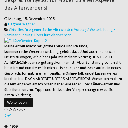
Gesprächsangebot für Frauen zu allen Aspekten
des Älterwerdens!
Montag, 15. Dezember 2025
Dagmar Wagner
Aktuelles
In eigener Sache
Älterwerden
Vortrag / Weiterbildung /
Seminar / Lesung
Tipps fürs Älterwerden
Meine Arbeit macht mir große Freude und ich finde,
kontinuierliche Weiterentwicklung gehört dazu. Und auch, mal etwas
Neues zu wagen, wie dieses Jahr mit meinem Vortrag HUMORVOLL
ÄLTERWERDEN, der so gut angekommen ist. Aber Stillstand gibt´s nicht
bei mir: Und nun freue ich mich aufs neue Jahr und zwar auf mein neues
Gesprächsformat, m eine monatliche Online-Talkrunde! Lassen wir es
Krachen bei: DAGMAR REDET ÜBER´S ÄLTERWERDEN! Warum ich mich zu
diesem Angebot entschlossen habe? Alle reden übers Älterwerden und
überfluten uns mit Tipps und Tricks, oder Versprechungen wie: „So
Altern Sie richtig!" ...
Weiterlesen
0
1959