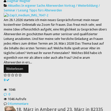
Dagmar Wagner
Aktuelles
In eigener Sache
Älterwerden
Vortrag / Weiterbildung /
Seminar / Lesung
Tipps fürs Älterwerden
Am 28.1.2026 startete ich mein neues Gesprächsformat: mein neuer
kostenfreier Onlinetalk via Zoom für Frauen. Das freut mich sehr, weil
meine Idee offensichtlich aufgeht, eine Möglichkeit zu Gesprächen übers
Älterwerden im geschützten Raum unter seriöser und qualifizierter
Leitung anzubieten. Und hier meine sehr herzliche Einladung an Frauen
jedes Alters zum dritten Termin am 26. März 2026! Das Thema baut auf
die Inhalte des ersten Termins auf: Welche Rolle spielt unser Alter im
tägliche Leben? Vertraut ihr euren Potenzialen? Welches Bild habe ich
eigentlich von mir als ältere oder auch alte Frau? Und w arum
Älterwerden in ers...
Weiterlesen
0
1046
0
1046 Aufrufe
0 Kommentare
18. März in Amberg und 23. März in 82335