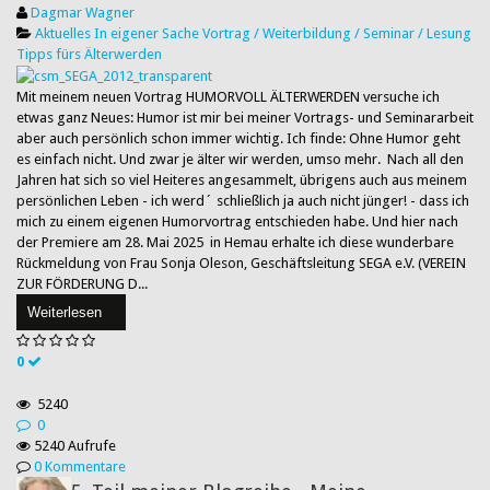
Dagmar Wagner
Aktuelles
In eigener Sache
Vortrag / Weiterbildung / Seminar / Lesung
Tipps fürs Älterwerden
Mit meinem neuen Vortrag HUMORVOLL ÄLTERWERDEN versuche ich
etwas ganz Neues: Humor ist mir bei meiner Vortrags- und Seminararbeit
aber auch persönlich schon immer wichtig. Ich finde: Ohne Humor geht
es einfach nicht. Und zwar je älter wir werden, umso mehr. Nach all den
Jahren hat sich so viel Heiteres angesammelt, übrigens auch aus meinem
persönlichen Leben - ich werd´ schließlich ja auch nicht jünger! - dass ich
mich zu einem eigenen Humorvortrag entschieden habe. Und hier nach
der Premiere am 28. Mai 2025 in Hemau erhalte ich diese wunderbare
Rückmeldung von Frau Sonja Oleson, Geschäftsleitung SEGA e.V. (VEREIN
ZUR FÖRDERUNG D...
Weiterlesen
0
5240
0
5240 Aufrufe
0 Kommentare