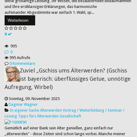
diese großartige Leistung. Ihr Wissen, die bezaubernden Bildaufnahmen
und Ihre erstklassigen Erklärungen, das harmonische
aufeinander Abgestimmte war einfach 1. Wahl, sp...
Weiterlesen
0
995
0
995 Aufrufe
0 Kommentare
Zuviel „Gschiss ums Älterwerden? (Gschiss
ist bayerisch: überflüssiges Getue, unnötige
Aufregung, Wirbel)
Sonntag, 09. November 2025
Dagmar Wagner
In eigener Sache
Älterwerden
Vortrag / Weiterbildung / Seminar /
Lesung
Tipps fürs Älterwerden
Gesellschaft
Gemütlich auf einer Bank sein Alter genießen, ganz einfach nur
„älterwerden" - diese Zeiten sind schon lange vorbei. Manche meiner