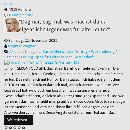
0
1959 Aufrufe
0 Kommentare
"Dagmar, sag mal, was machst du da
eigentlich? Irgendwas für alte Leute?"
Samstag, 22. November 2025
Dagmar Wagner
Aktuelles
In eigener Sache
Älterwerden
Vortrag / Weiterbildung /
Seminar / Lesung
Tipps fürs Älterwerden
Gesellschaft
Ich bin GERONTOLOGIN, das ist ein Beruf, den viele nicht kennen. Die
meisten denken, ich sei Geologin, hätte also mit alten, sehr alten Steinen
zu tun. Das nehme ich mit Humor. Denn tatsächlich habe ich ja mit dem
ALTER zu tun. Vielleicht erkläre ich mal, was ich warum - wie - tue. Wer
Lust drauf hat, wird auch ein bisschen ´was zu unserer alternden
Gesellschaft erfahren, vielleicht als Hintergrund ganz spannend. Und wie
gerne ich das mache, sieht man ja auf dem Foto oben. Also: Ich ermutige
ältere Menschen und versuche, ihnen ihre diffusen Ängste vor dem
Älterwerden zu nehmen. Diese Ängste entstehen zum Teil auch du...
Weiterlesen