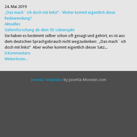
24. Mai 2019
„Das mach´ ich doch mit links!“ - Woher kommt eigentlich diese
Redewendung?
Aktuelles
Gehirnforschung ab dem 50. Lebensjahr
Sie haben es bestimmt selber schon oft gesagt und gehört, es ist aus
dem deutschen Sprachgebrauch nicht wegzudenken: „Das mach´ ich
doch mit links!" Aber woher kommt eigentlich dieser Satz...
0 Kommentare
Weiterlesen...
Joomla Templates
by Joomla-Monster.com