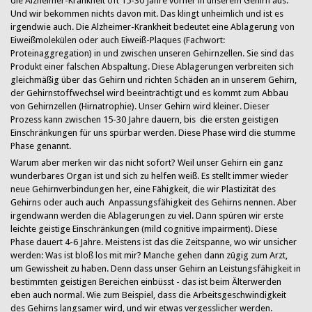
die Alzheimer-Krankheit oft 15-30 Jahre vorher in unserem Gehirn aus.
Und wir bekommen nichts davon mit. Das klingt unheimlich und ist es
irgendwie auch. Die Alzheimer-Krankheit bedeutet eine Ablagerung von
Eiweißmolekülen oder auch Eiweiß-Plaques (Fachwort:
Proteinaggregation) in und zwischen unseren Gehirnzellen. Sie sind das
Produkt einer falschen Abspaltung. Diese Ablagerungen verbreiten sich
gleichmäßig über das Gehirn und richten Schäden an in unserem Gehirn,
der Gehirnstoffwechsel wird beeinträchtigt und es kommt zum Abbau
von Gehirnzellen (Hirnatrophie). Unser Gehirn wird kleiner. Dieser
Prozess kann zwischen 15-30 Jahre dauern, bis die ersten geistigen
Einschränkungen für uns spürbar werden. Diese Phase wird die stumme
Phase genannt.
Warum aber merken wir das nicht sofort? Weil unser Gehirn ein ganz
wunderbares Organ ist und sich zu helfen weiß. Es stellt immer wieder
neue Gehirnverbindungen her, eine Fähigkeit, die wir Plastizität des
Gehirns oder auch auch Anpassungsfähigkeit des Gehirns nennen. Aber
irgendwann werden die Ablagerungen zu viel. Dann spüren wir erste
leichte geistige Einschränkungen (mild cognitive impairment). Diese
Phase dauert 4-6 Jahre. Meistens ist das die Zeitspanne, wo wir unsicher
werden: Was ist bloß los mit mir? Manche gehen dann zügig zum Arzt,
um Gewissheit zu haben. Denn dass unser Gehirn an Leistungsfähigkeit in
bestimmten geistigen Bereichen einbüsst - das ist beim Älterwerden
eben auch normal. Wie zum Beispiel, dass die Arbeitsgeschwindigkeit
des Gehirns langsamer wird, und wir etwas vergesslicher werden.