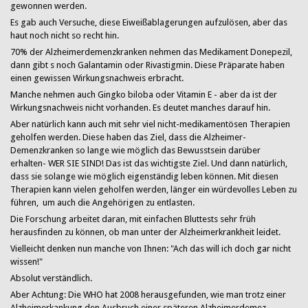
gewonnen werden.
Es gab auch Versuche, diese Eiweißablagerungen aufzulösen, aber das
haut noch nicht so recht hin.
70% der Alzheimerdemenzkranken nehmen das Medikament Donepezil,
dann gibt s noch Galantamin oder Rivastigmin. Diese Präparate haben
einen gewissen Wirkungsnachweis erbracht.
Manche nehmen auch Gingko biloba oder Vitamin E - aber da ist der
Wirkungsnachweis nicht vorhanden. Es deutet manches darauf hin.
Aber natürlich kann auch mit sehr viel nicht-medikamentösen Therapien
geholfen werden. Diese haben das Ziel, dass die Alzheimer-
Demenzkranken so lange wie möglich das Bewusstsein darüber
erhalten- WER SIE SIND! Das ist das wichtigste Ziel. Und dann natürlich,
dass sie solange wie möglich eigenständig leben können. Mit diesen
Therapien kann vielen geholfen werden, länger ein würdevolles Leben zu
führen, um auch die Angehörigen zu entlasten.
Die Forschung arbeitet daran, mit einfachen Bluttests sehr früh
herausfinden zu können, ob man unter der Alzheimerkrankheit leidet.
Vielleicht denken nun manche von Ihnen: "Ach das will ich doch gar nicht
wissen!"
Absolut verständlich.
Aber Achtung: Die WHO hat 2008 herausgefunden, wie man trotz einer
Alzheimerkankung den Ausbruch einer späteren Alzheimerdemez