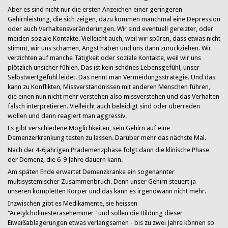
Aber es sind nicht nur die ersten Anzeichen einer geringeren
Gehirnleistung, die sich zeigen, dazu kommen manchmal eine Depression
oder auch Verhaltensveränderungen. Wir sind eventuell gereizter, oder
meiden soziale Kontakte. Vielleicht auch, weil wir spüren, dass etwas nicht
stimmt, wir uns schämen, Angst haben und uns dann zurückziehen. Wir
verzichten auf manche Tätigkeit oder soziale Kontakte, weil wir uns
plötzlich unsicher fühlen. Das ist kein schönes Lebensgefühl, unser
Selbstwertgefühl leidet. Das nennt man Vermeidungsstrategie. Und das
kann zu Konflikten, Missverständnissen mit anderen Menschen führen,
die einen nun nicht mehr verstehen also missverstehen und das Verhalten
falsch interpretieren. Vielleicht auch beleidigt sind oder überreden
wollen und dann reagiert man aggressiv.
Es gibt verschiedene Möglichkeiten, sein Gehirn auf eine
Demenzerkrankung testen zu lassen. Darüber mehr das nächste Mal.
Nach der 4-6jährigen Prädemenzphase folgt dann die klinische Phase
der Demenz, die 6-9 Jahre dauern kann.
Am späten Ende erwartet Demenzkranke ein sogenannter
multisystemischer Zusammenbruch. Denn unser Gehirn steuert ja
unseren kompletten Körper und das kann es irgendwann nicht mehr.
Inzwischen gibt es Medikamente, sie heissen
"Acetylcholinesterasehemmer" und sollen die Bildung dieser
Eiweißablagerungen etwas verlangsamen - bis zu zwei Jahre können so