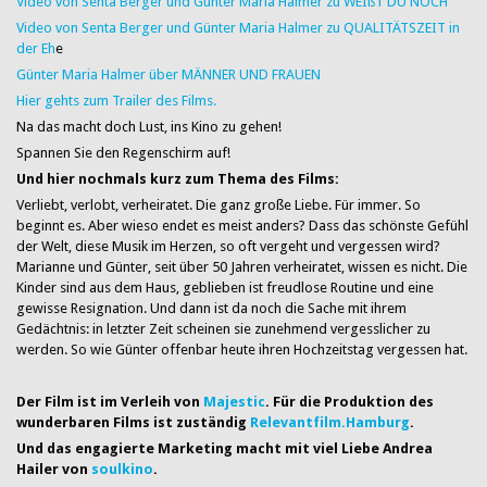
Video von Senta Berger und Günter Maria Halmer zu WEIßT DU NOCH
Video von Senta Berger und Günter Maria Halmer zu QUALITÄTSZEIT in
der Eh
e
Günter Maria Halmer über MÄNNER UND FRAUEN
Hier gehts zum Trailer des Films.
Na das macht doch Lust, ins Kino zu gehen!
Spannen Sie den Regenschirm auf!
Und hier nochmals kurz zum Thema des Films:
Verliebt, verlobt, verheiratet. Die ganz große Liebe. Für immer. So
beginnt es. Aber wieso endet es meist anders? Dass das schönste Gefühl
der Welt, diese Musik im Herzen, so oft vergeht und vergessen wird?
Marianne und Günter, seit über 50 Jahren verheiratet, wissen es nicht. Die
Kinder sind aus dem Haus, geblieben ist freudlose Routine und eine
gewisse Resignation. Und dann ist da noch die Sache mit ihrem
Gedächtnis: in letzter Zeit scheinen sie zunehmend vergesslicher zu
werden. So wie Günter offenbar heute ihren Hochzeitstag vergessen hat.
Der Film ist im Verleih von
Majestic
.
Für die Produktion des
wunderbaren Films ist zuständig
Relevantfilm.Hamburg
.
Und das engagierte Marketing macht mit viel Liebe Andrea
Hailer von
soulkino
.