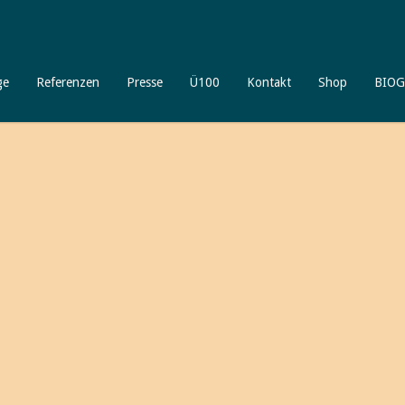
ge
Referenzen
Presse
Ü100
Kontakt
Shop
BIOG
Willkommen
bei älterwerd
Ich freue mich, daß Sie meinen 
unterschiedliche spannende Aspekte
Gleichzeitig möchte ich Ihnen auch