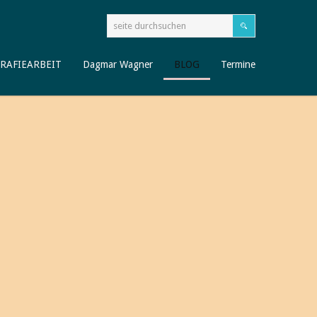
RAFIEARBEIT
Dagmar Wagner
BLOG
Termine
 auf meinem BLOG
en.net!
BLOG besuchen, mit dem ich rund um´s Thema Älterwerden
 aufgreifen möchte.
 neue Sichtweisen erschließen, und empfehle Ihnen Bücher,