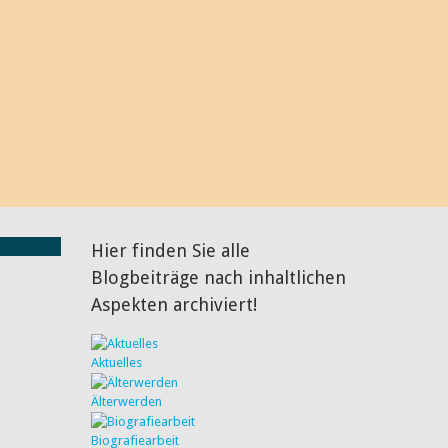
 interessant und diskussionswürdig finde. Über den ein oder
ich natürlich ganz besonders freuen, genauso wie über einen
n Sie mir doch einfach, und wenn Sie möchten, veröffentliche
 BLOG.
Hier finden Sie alle
Blogbeiträge nach inhaltlichen
Aspekten archiviert!
Aktuelles
Älterwerden
Biografiearbeit