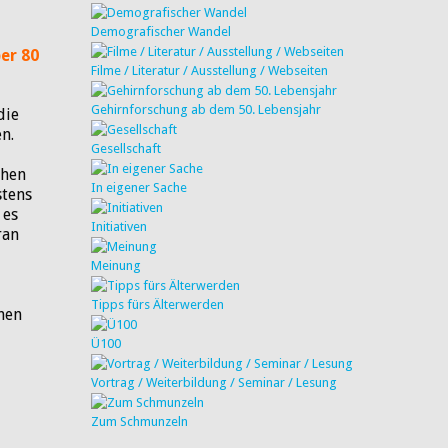
Demografischer Wandel
er 80
Filme / Literatur / Ausstellung / Webseiten
Gehirnforschung ab dem 50. Lebensjahr
die
n.
Gesellschaft
chen
In eigener Sache
stens
 es
Initiativen
ran
Meinung
Tipps fürs Älterwerden
chen
Ü100
Vortrag / Weiterbildung / Seminar / Lesung
Zum Schmunzeln