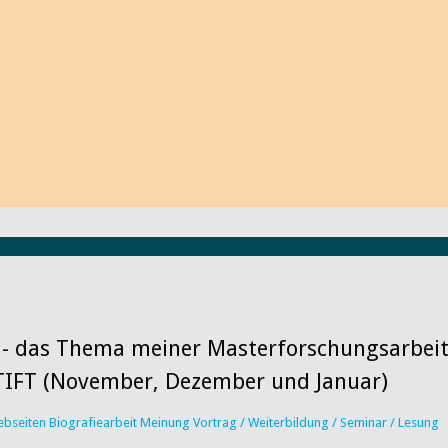
Filme, Projekte und Links, die ich
anderen Tipp von Ihnen würde ich m
regen Austausch mit Ihnen! Schreibe
ich gerne Ihren Beitrag auf meinem
Machen Sie mit!
Herzlichst Ihre Dagmar Wagner
 - das Thema meiner Masterforschungsarbeit
TIFT (November, Dezember und Januar)
Webseiten
Biografiearbeit
Meinung
Vortrag / Weiterbildung / Seminar / Lesung