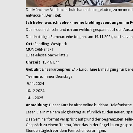
Die Münchner Volshochschule hat mich eingeladen, zu meine
entwickeln! Der Titel:
Ich liebe, was ich sehe – meine Lieblingssendungen im 
Das freut mich sehr und ich bin wirklich gespannt auf den Aust
Die dreiteilige Seminarreihe beginnt am 19.11.2024, und setzt 
Ort
: Sendling-Westpark
MÜNCHENSTIFT
Luise-Kiesselbach-Platz 2
Uhrzeit
: 15-16 Uhr
Gebühr
: Einzelkartenpreis 21.- Euro. Eine
Ermäßigung für berec
Termine
: immer Dienstags,
9.11. 2024
10.12 2024
14.1. 2025
Anmeldung
: Dieser Kurs ist nicht online buchbar. Telefonis
Lesen Sie in meinem Blogbeitrag ausführlich zu den neuen, s
Das Seminarformat verspricht aufgrund der begrenzuten Teiln
Gespräch zu einem Thema, über das in der Regel kaum gespro
Stunden täglich vor dem Fernsehen verbringen.