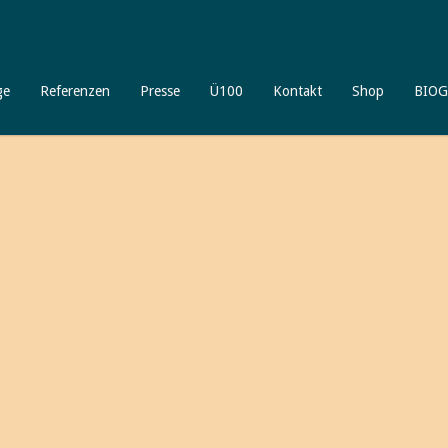
ge
Referenzen
Presse
Ü100
Kontakt
Shop
BIOG
Willkommen
bei älterwerd
Ich freue mich, daß Sie meinen 
unterschiedliche spannende Aspekte
Gleichzeitig möchte ich Ihnen auch