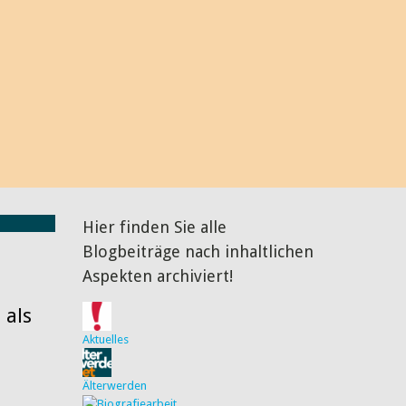
 interessant und diskussionswürdig finde. Über den ein oder
ich natürlich ganz besonders freuen, genauso wie über einen
n Sie mir doch einfach, und wenn Sie möchten, veröffentliche
 BLOG.
Hier finden Sie alle
Blogbeiträge nach inhaltlichen
Aspekten archiviert!
 als
Aktuelles
Älterwerden