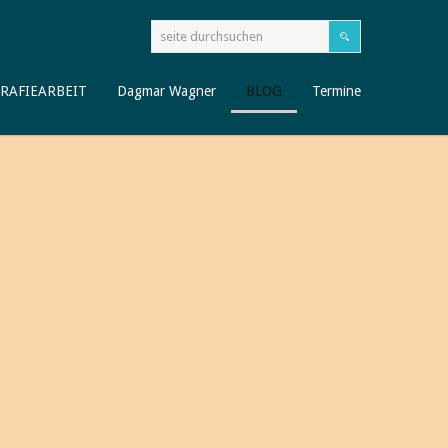
RAFIEARBEIT
Dagmar Wagner
BLOG
Termine
 auf meinem BLOG
en.net!
BLOG besuchen, mit dem ich rund um´s Thema Älterwerden
 aufgreifen möchte.
 neue Sichtweisen erschließen, und empfehle Ihnen Bücher,