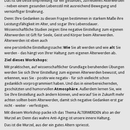
Das ist die beste Empfehlung für ein gesundes, zufriedenes Älterwerden
- neben einem gesunden Lebensstil mit ausreichend Bewegung und
vernünftiger Ernährung.
Denn: Ihre Gedanken zu diesen Fragen bestimmen in starkem Maße ihre
Leistungsfähigkeit im Alter, und sogar Ihre Lebensdauer.
Wissenschaftliche Studien zeigen: Eine negative Einstellung zum eigenen
Älterwerden ist Gift für Seele, Geist und Körper beim Älterwerden.
Älterwerden ist eben auch
eine persönliche Einstellungssache:
Wie
Sie alt werden und wie
alt
Sie
werden - das hängt von Ihrer Haltung zum eigenen Älterwerden ab.
Ziel dieses Workshops:
Mit praktischen, auf wissenschaftlicher Grundlage beruhenden Übungen
werden Sie sich Ihrer Einstellung zum eigenen Älterwerden bewusst, und
erkennen, was Sie - positiv wie negativ - für sich vielleicht schon
gedanklich vorprogrammiert haben. Und das in einerbereichernden,
geschützten und humorvollen
Atmosphäre
. Außerdem lernen Sie, wie
Sie Ihre Einstellung auch ändern können, und worauf Sie in Zukunft mehr
achten sollten beim Älterwerden, damit sich negative Gedanken erst gar
nicht - weiter - verfestigen.
Mit diesem Workshop packe ich das Thema ÄLTERWERDEN also an der
Wurzel an: Denn das wahre Anti-Aging ist unsere innere Haltung.
Das ist die Wurzel, aus der ein gutes Altern spriesst.