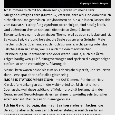
Ich kümmere mich mit 65 Jahren seit 2,5 Jahren um meine sehr
pflegebedürftigen Eltern (Mutter 87, Vater 88 Jahre alt). Und damit bin ich
nicht alleine. Das geht vielen Babyboomern so. Sie alle leiden, lassen sich
vom Hausarzt Erschöpfungssyndrom bescheinigen, sind häufig krank.
Und außerdem drehen sich auch die meisten Gespräche im
Bekanntenkreis nur noch um dieses Thema, weil es eben so belastend ist.
Es kostet Zeit, Kraft und belastet die Seele aus vielerlei Gründen. Viele
machen sich darüberhinaus auch noch Vorwürfe, nicht genug oder das
Falsche getan zu haben, weil sie auch mit den medizinischen
Entscheidungen überfordert sind oder waren. Und ja, auch die Ärzte
zeigen häufig wenig Einfühlungsvermögen und speisen die Angehörigen
einfach so ohne vernünftige Aufklärung ab.
Meine Eltern waren beide bis zum 85. Lebensjahr super fit, und steuerten
dann - erst spät aber dafür alles gleichzeitig
(
MORBIDITÄTSKOMPRESSION
) - mit SAE Demenz, Parkinson, Herz-
Kreislauferkrankungen etc in die Multimorbidität. Mich hat's nicht
überrascht, weil diese „plötzliche" Multimorbidität bekannt ist in der
Geriatrie und Gerontologie als ein zunehmend zukünftig sehr typischer
Alternsverlauf. Das zeigen Studienergebnisse.
Ich bin Gerontologin, das macht schon vieles einfacher,
die
Belastung aber nicht weniger. Ich selber stehe persönlich ein für ein