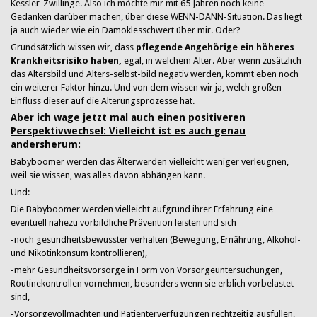
Kessler-Zwillinge. Also ich möchte mir mit 65 Jahren noch keine
Gedanken darüber machen, über diese WENN-DANN-Situation. Das liegt
ja auch wieder wie ein Damoklesschwert über mir. Oder?
Grundsätzlich wissen wir, dass
pflegende Angehörige ein höheres
Krankheitsrisiko haben,
egal, in welchem Alter. Aber wenn zusätzlich
das Altersbild und Alters-selbst-bild negativ werden, kommt eben noch
ein weiterer Faktor hinzu. Und von dem wissen wir ja, welch großen
Einfluss dieser auf die Alterungsprozesse hat.
Aber ich wage jetzt mal auch einen positiveren
Perspektivwechsel: Vielleicht ist es auch genau
andersherum:
Babyboomer werden das Älterwerden vielleicht weniger verleugnen,
weil sie wissen, was alles davon abhängen kann.
Und:
Die Babyboomer werden vielleicht aufgrund ihrer Erfahrung eine
eventuell nahezu vorbildliche Prävention leisten und sich
-noch gesundheitsbewusster verhalten (Bewegung, Ernährung, Alkohol-
und Nikotinkonsum kontrollieren),
-mehr Gesundheitsvorsorge in Form von Vorsorgeuntersuchungen,
Routinekontrollen vornehmen, besonders wenn sie erblich vorbelastet
sind,
-Vorsorgevollmachten und Patienterverfügungen rechtzeitig ausfüllen,