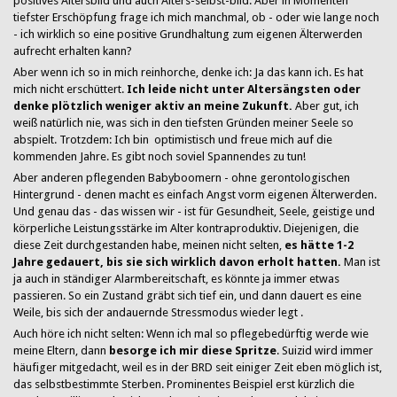
positives Altersbild und auch Alters-selbst-bild. Aber in Momenten
tiefster Erschöpfung frage ich mich manchmal, ob - oder wie lange noch
- ich wirklich so eine positive Grundhaltung zum eigenen Älterwerden
aufrecht erhalten kann?
Aber wenn ich so in mich reinhorche, denke ich: Ja das kann ich. Es hat
mich nicht erschüttert.
Ich leide nicht unter Altersängsten oder
denke plötzlich weniger aktiv an meine Zukunft.
Aber gut, ich
weiß natürlich nie, was sich in den tiefsten Gründen meiner Seele so
abspielt. Trotzdem: Ich bin optimistisch und freue mich auf die
kommenden Jahre. Es gibt noch soviel Spannendes zu tun!
Aber anderen pflegenden Babyboomern - ohne gerontologischen
Hintergrund - denen macht es einfach Angst vorm eigenen Älterwerden.
Und genau das - das wissen wir - ist für Gesundheit, Seele, geistige und
körperliche Leistungsstärke im Alter kontraproduktiv. Diejenigen, die
diese Zeit durchgestanden habe, meinen nicht selten,
es hätte 1-2
Jahre gedauert, bis sie sich wirklich davon erholt hatten.
Man ist
ja auch in ständiger Alarmbereitschaft, es könnte ja immer etwas
passieren. So ein Zustand gräbt sich tief ein, und dann dauert es eine
Weile, bis sich der andauernde Stressmodus wieder legt .
Auch höre ich nicht selten: Wenn ich mal so pflegebedürftig werde wie
meine Eltern, dann
besorge ich mir diese Spritze
. Suizid wird immer
häufiger mitgedacht, weil es in der BRD seit einiger Zeit eben möglich ist,
das selbstbestimmte Sterben. Prominentes Beispiel erst kürzlich die