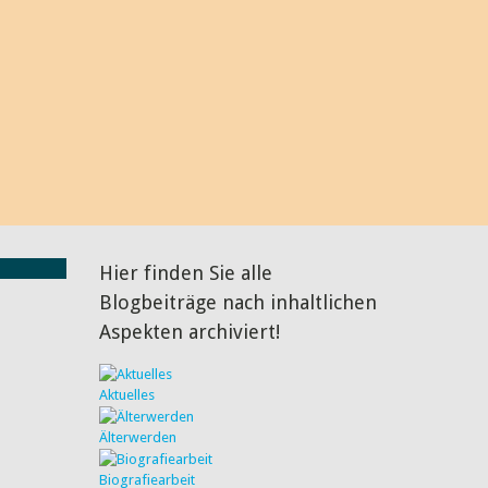
 interessant und diskussionswürdig finde. Über den ein oder
ich natürlich ganz besonders freuen, genauso wie über einen
n Sie mir doch einfach, und wenn Sie möchten, veröffentliche
 BLOG.
Hier finden Sie alle
Blogbeiträge nach inhaltlichen
Aspekten archiviert!
Aktuelles
Älterwerden
Biografiearbeit