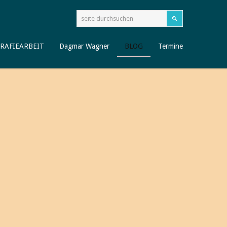
RAFIEARBEIT
Dagmar Wagner
BLOG
Termine
 auf meinem BLOG
en.net!
BLOG besuchen, mit dem ich rund um´s Thema Älterwerden
 aufgreifen möchte.
 neue Sichtweisen erschließen, und empfehle Ihnen Bücher,