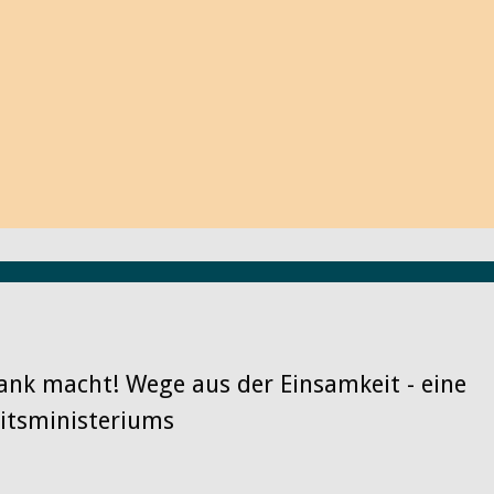
Filme, Projekte und Links, die ich
anderen Tipp von Ihnen würde ich m
regen Austausch mit Ihnen! Schreibe
ich gerne Ihren Beitrag auf meinem
Machen Sie mit!
Herzlichst Ihre Dagmar Wagner
rank macht! Wege aus der Einsamkeit - eine
eitsministeriums