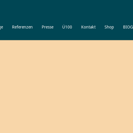
ge
Referenzen
Presse
Ü100
Kontakt
Shop
BIOG
Willkommen
bei älterwerd
Ich freue mich, daß Sie meinen 
unterschiedliche spannende Aspekte
Gleichzeitig möchte ich Ihnen auch