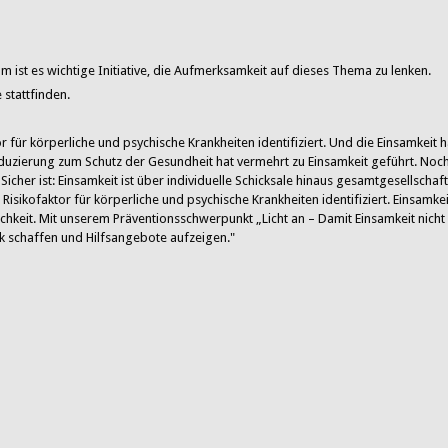
um ist es wichtige Initiative, die Aufmerksamkeit auf dieses Thema zu lenken.
 stattfinden.
r für körperliche und psychische Krankheiten identifiziert. Und die Einsamkeit h
erung zum Schutz der Gesundheit hat vermehrt zu Einsamkeit geführt. Noch 
cher ist: Einsamkeit ist über individuelle Schicksale hinaus gesamtgesellschaft
isikofaktor für körperliche und psychische Krankheiten identifiziert. Einsamke
ichkeit. Mit unserem Präventionsschwerpunkt „Licht an – Damit Einsamkeit nicht
k schaffen und Hilfsangebote aufzeigen."