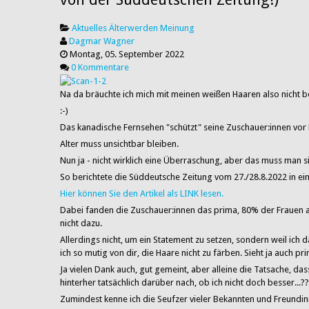
Aktuelles
Älterwerden
Meinung
Dagmar Wagner
Montag, 05. September 2022
0 Kommentare
Na da bräuchte ich mich mit meinen weißen Haaren also nicht 
:-)
Das kanadische Fernsehen "schützt" seine Zuschauer:innen vo
Alter muss unsichtbar bleiben.
Nun ja - nicht wirklich eine Überraschung, aber das muss man s
So berichtete die Süddeutsche Zeitung vom 27./28.8.2022 in ein
Hier können Sie den Artikel als LINK lesen.
Dabei fanden die Zuschauer:innen das prima, 80% der Frauen ab 5
nicht dazu.
Allerdings nicht, um ein Statement zu setzen, sondern weil ich d
ich so mutig von dir, die Haare nicht zu färben. Sieht ja auch pri
Ja vielen Dank auch, gut gemeint, aber alleine die Tatsache, d
hinterher tatsächlich darüber nach, ob ich nicht doch besser...?
Zumindest kenne ich die Seufzer vieler Bekannten und Freundin