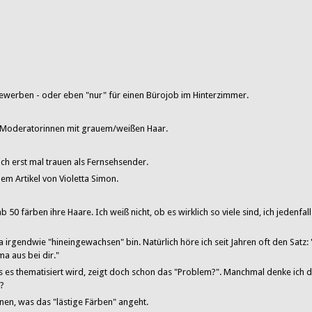
bewerben - oder eben "nur" für einen Bürojob im Hinterzimmer.
r Moderatorinnen mit grauem/weißen Haar.
ich erst mal trauen als Fernsehsender.
em Artikel von Violetta Simon.
0 färben ihre Haare. Ich weiß nicht, ob es wirklich so viele sind, ich jedenfal
a irgendwie "hineingewachsen" bin. Natürlich höre ich seit Jahren oft den Satz:
ma aus bei dir."
ass es thematisiert wird, zeigt doch schon das "Problem?". Manchmal denke ich 
??
nen, was das "lästige Färben" angeht.