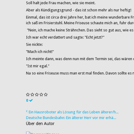
Soll halt jede Frau machen, wie sie meint.
Aber als Kündigungsgrund - das ist schon mehr als nur heftig!
Einmal, das ist circa drei Jahre her, bat ich meine wunderbare
ich saß im Frisierstuhl. Meine Friseuse schaute mich an, fuhr du
"Nein, ich mache keine Strähnchen. Das sieht so gut aus, wie es i
Ich war echt verdattert und sagte: "Echt jetzt?"
Sie nickte:
"Mach ich nicht!"
Ich meinte dann, was denn nun mit dem Termin sei, das wären d
"Ist mir egal."
Na so eine Friseuse muss man erst mal finden. Davon sollte es
0
Ein Hausroboter als Lösung für das Leben älterer/h...
Deutsche Bundesbahn: Ein älterer Herr vor mir erhä...
Über den Autor