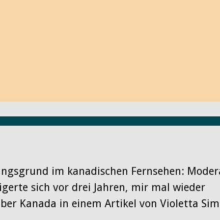
Filme, Projekte und Links, die ich
anderen Tipp von Ihnen würde ich m
regen Austausch mit Ihnen! Schreibe
ich gerne Ihren Beitrag auf meinem
Machen Sie mit!
Herzlichst Ihre Dagmar Wagner
ungsgrund im kanadischen Fernsehen: Moder
igerte sich vor drei Jahren, mir mal wieder
ber Kanada in einem Artikel von Violetta Si