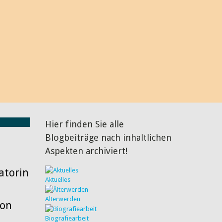
 interessant und diskussionswürdig finde. Über den ein oder
ich natürlich ganz besonders freuen, genauso wie über einen
n Sie mir doch einfach, und wenn Sie möchten, veröffentliche
 BLOG.
Hier finden Sie alle
Blogbeiträge nach inhaltlichen
Aspekten archiviert!
atorin
Aktuelles
Älterwerden
mon
Biografiearbeit