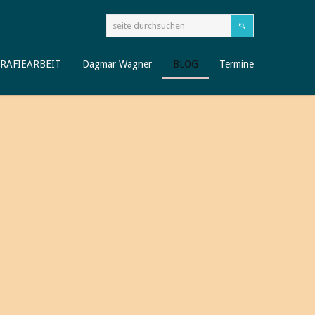
RAFIEARBEIT
Dagmar Wagner
BLOG
Termine
 auf meinem BLOG
en.net!
BLOG besuchen, mit dem ich rund um´s Thema Älterwerden
 aufgreifen möchte.
 neue Sichtweisen erschließen, und empfehle Ihnen Bücher,