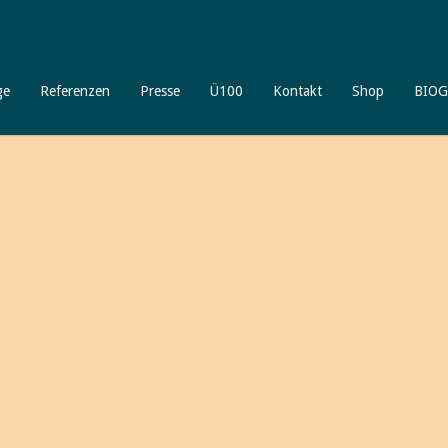
ge
Referenzen
Presse
Ü100
Kontakt
Shop
BIOG
Willkommen
bei älterwerd
Ich freue mich, daß Sie meinen 
unterschiedliche spannende Aspekte
Gleichzeitig möchte ich Ihnen auch