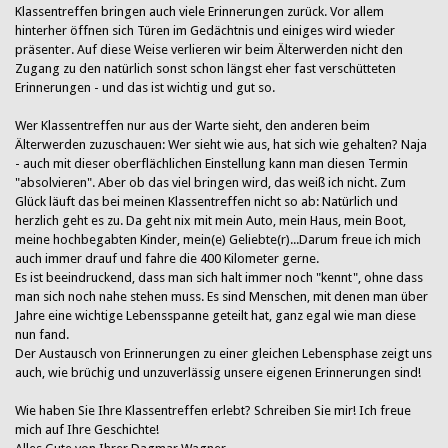
Klassentreffen bringen auch viele Erinnerungen zurück. Vor allem
hinterher öffnen sich Türen im Gedächtnis und einiges wird wieder
präsenter. Auf diese Weise verlieren wir beim Älterwerden nicht den
Zugang zu den natürlich sonst schon längst eher fast verschütteten
Erinnerungen - und das ist wichtig und gut so.
Wer Klassentreffen nur aus der Warte sieht, den anderen beim
Älterwerden zuzuschauen: Wer sieht wie aus, hat sich wie gehalten? Naja
- auch mit dieser oberflächlichen Einstellung kann man diesen Termin
"absolvieren". Aber ob das viel bringen wird, das weiß ich nicht. Zum
Glück läuft das bei meinen Klassentreffen nicht so ab: Natürlich und
herzlich geht es zu. Da geht nix mit mein Auto, mein Haus, mein Boot,
meine hochbegabten Kinder, mein(e) Geliebte(r)...Darum freue ich mich
auch immer drauf und fahre die 400 Kilometer gerne.
Es ist beeindruckend, dass man sich halt immer noch "kennt", ohne dass
man sich noch nahe stehen muss. Es sind Menschen, mit denen man über
Jahre eine wichtige Lebensspanne geteilt hat, ganz egal wie man diese
nun fand.
Der Austausch von Erinnerungen zu einer gleichen Lebensphase zeigt uns
auch, wie brüchig und unzuverlässig unsere eigenen Erinnerungen sind!
Wie haben Sie Ihre Klassentreffen erlebt? Schreiben Sie mir! Ich freue
mich auf Ihre Geschichte!