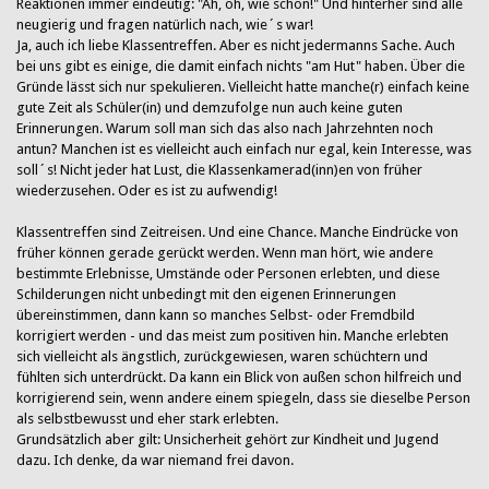
Reaktionen immer eindeutig: "Ah, oh, wie schön!" Und hinterher sind alle
neugierig und fragen natürlich nach, wie´s war!
Ja, auch ich liebe Klassentreffen. Aber es nicht jedermanns Sache. Auch
bei uns gibt es einige, die damit einfach nichts "am Hut" haben. Über die
Gründe lässt sich nur spekulieren. Vielleicht hatte manche(r) einfach keine
gute Zeit als Schüler(in) und demzufolge nun auch keine guten
Erinnerungen. Warum soll man sich das also nach Jahrzehnten noch
antun? Manchen ist es vielleicht auch einfach nur egal, kein Interesse, was
soll´s! Nicht jeder hat Lust, die Klassenkamerad(inn)en von früher
wiederzusehen. Oder es ist zu aufwendig!
Klassentreffen sind Zeitreisen. Und eine Chance. Manche Eindrücke von
früher können gerade gerückt werden. Wenn man hört, wie andere
bestimmte Erlebnisse, Umstände oder Personen erlebten, und diese
Schilderungen nicht unbedingt mit den eigenen Erinnerungen
übereinstimmen, dann kann so manches Selbst- oder Fremdbild
korrigiert werden - und das meist zum positiven hin. Manche erlebten
sich vielleicht als ängstlich, zurückgewiesen, waren schüchtern und
fühlten sich unterdrückt. Da kann ein Blick von außen schon hilfreich und
korrigierend sein, wenn andere einem spiegeln, dass sie dieselbe Person
als selbstbewusst und eher stark erlebten.
Grundsätzlich aber gilt: Unsicherheit gehört zur Kindheit und Jugend
dazu. Ich denke, da war niemand frei davon.