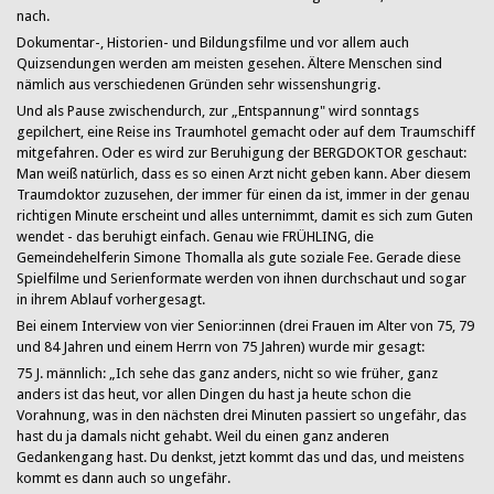
nach.
Dokumentar-, Historien- und Bildungsfilme und vor allem auch
Quizsendungen werden am meisten gesehen. Ältere Menschen sind
nämlich aus verschiedenen Gründen sehr wissenshungrig.
Und als Pause zwischendurch, zur „Entspannung" wird sonntags
gepilchert, eine Reise ins Traumhotel gemacht oder auf dem Traumschiff
mitgefahren. Oder es wird zur Beruhigung der BERGDOKTOR geschaut:
Man weiß natürlich, dass es so einen Arzt nicht geben kann. Aber diesem
Traumdoktor zuzusehen, der immer für einen da ist, immer in der genau
richtigen Minute erscheint und alles unternimmt, damit es sich zum Guten
wendet - das beruhigt einfach. Genau wie FRÜHLING, die
Gemeindehelferin Simone Thomalla als gute soziale Fee. Gerade diese
Spielfilme und Serienformate werden von ihnen durchschaut und sogar
in ihrem Ablauf vorhergesagt.
Bei einem Interview von vier Senior:innen (drei Frauen im Alter von 75, 79
und 84 Jahren und einem Herrn von 75 Jahren) wurde mir gesagt:
75 J. männlich:
„Ich sehe das ganz anders, nicht so wie früher, ganz
anders ist das heut, vor allen Dingen du hast ja heute schon die
Vorahnung, was in den nächsten drei Minuten passiert so ungefähr, das
hast du ja damals nicht gehabt. Weil du einen ganz anderen
Gedankengang hast. Du denkst, jetzt kommt das und das, und meistens
kommt es dann auch so ungefähr.