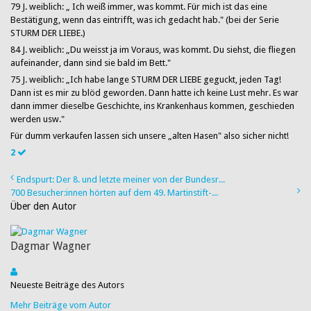
79 J. weiblich:
„ Ich weiß immer, was kommt. Für mich ist das eine
Bestätigung, wenn das eintrifft, was ich gedacht hab." (bei der Serie
STURM DER LIEBE.)
84 J. weiblich:
„Du weisst ja im Voraus, was kommt. Du siehst, die fliegen
aufeinander, dann sind sie bald im Bett."
75 J. weiblich: „Ich habe lange STURM DER LIEBE geguckt, jeden Tag!
Dann ist es mir zu blöd geworden. Dann hatte ich keine Lust mehr. Es war
dann immer dieselbe Geschichte, ins Krankenhaus kommen, geschieden
werden usw."
Für dumm verkaufen lassen sich unsere „alten Hasen" also sicher nicht!
2
Endspurt: Der 8. und letzte meiner von der Bundesr...
700 Besucher:innen hörten auf dem 49. Martinstift-...
Über den Autor
Dagmar Wagner
Neueste Beiträge des Autors
Mehr Beiträge vom Autor