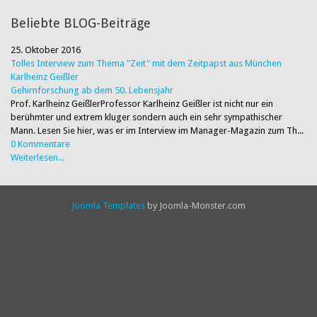
Beliebte BLOG-Beiträge
25. Oktober 2016
Tolles Interview zum Thema "Zeit" mit dem Zeitpapst aus München
Karlheinz Geißler
Gehirnforschung ab dem 50. Lebensjahr
Prof. Karlheinz GeißlerProfessor Karlheinz Geißler ist nicht nur ein
berühmter und extrem kluger sondern auch ein sehr sympathischer
Mann. Lesen Sie hier, was er im Interview im Manager-Magazin zum Th...
0 Kommentare
Weiterlesen...
Joomla Templates
by Joomla-Monster.com