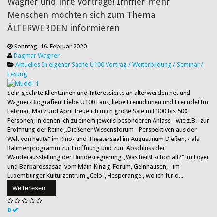
Wagner und ihre Vorträge! Immer mehr
Menschen möchten sich zum Thema
ÄLTERWERDEN informieren
Sonntag, 16. Februar 2020
Dagmar Wagner
Aktuelles
In eigener Sache
Ü100
Vortrag / Weiterbildung / Seminar /
Lesung
Sehr geehrte KlientInnen und Interessierte an älterwerden.net und
Wagner-Biografien! Liebe Ü100 Fans, liebe Freundinnen und Freunde! Im
Februar, März und April freue ich mich große Säle mit 300 bis 500
Personen, in denen ich zu einem jeweils besonderen Anlass - wie z.B. -zur
Eröffnung der Reihe „Dießener Wissensforum - Perspektiven aus der
Welt von heute" im Kino- und Theatersaal im Augustinum Dießen, - als
Rahmenprogramm zur Eröffnung und zum Abschluss der
Wanderausstellung der Bundesregierung „Was heißt schon alt?" im Foyer
und Barbarossasaal vom Main-Kinzig-Forum, Gelnhausen, - im
Luxemburger Kulturzentrum „Celo", Hesperange , wo ich für d...
Weiterlesen
0