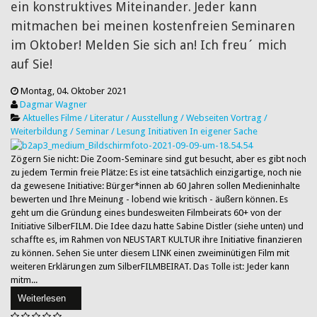
ein konstruktives Miteinander. Jeder kann
mitmachen bei meinen kostenfreien Seminaren
im Oktober! Melden Sie sich an! Ich freu´ mich
auf Sie!
Montag, 04. Oktober 2021
Dagmar Wagner
Aktuelles
Filme / Literatur / Ausstellung / Webseiten
Vortrag /
Weiterbildung / Seminar / Lesung
Initiativen
In eigener Sache
Zögern Sie nicht: Die Zoom-Seminare sind gut besucht, aber es gibt noch
zu jedem Termin freie Plätze: Es ist eine tatsächlich einzigartige, noch nie
da gewesene Initiative: Bürger*innen ab 60 Jahren sollen Medieninhalte
bewerten und Ihre Meinung - lobend wie kritisch - äußern können. Es
geht um die Gründung eines bundesweiten Filmbeirats 60+ von der
Initiative SilberFILM. Die Idee dazu hatte Sabine Distler (siehe unten) und
schaffte es, im Rahmen von NEUSTART KULTUR ihre Initiative finanzieren
zu können. Sehen Sie unter diesem LINK einen zweiminütigen Film mit
weiteren Erklärungen zum SilberFILMBEIRAT. Das Tolle ist: Jeder kann
mitm...
Weiterlesen