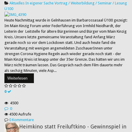
Aktuelles
In eigener Sache
Vortrag / Weiterbildung / Seminar / Lesung
Ü100
Heute Nachmittag wurde in Gelnhausen im Barbarossasaal Ü100 gezeigt:
Im Main Kinzig Forum unter Federführung von Irmhild Neidhardt, der
Leiterin der Leitstelle für ältere Bürgerinnen und Bürger vom Main Kinzig
Kreis. Unsere letzte gemeinsame Veranstaltung fand Anfang März
gerade noch so vor dem Lockdown statt. Und auch heute fand die
Veranstaltung mit wenigen angemeldeten ZuschauerInnen unter
strengen Corona Hygiene Regeln auch wieder gerade noch statt - der
Main Kinzig Kreis ist knapp unter der 35er Grenze. Das hätten wir uns im
März nicht träumen lassen. Das Gespräch nach dem Film dauerte mehr
als sechzig Minuten, viele Asp...
Weiterlesen
0
4500
0
4500 Aufrufe
0 Kommentare
Heimkino statt Freiluftkino - Gewinnspiel in