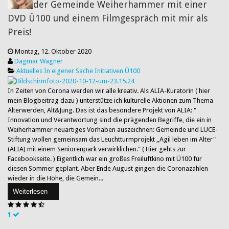
der Gemeinde Weiherhammer mit einer
DVD Ü100 und einem Filmgespräch mit mir als
Preis!
Montag, 12. Oktober 2020
Dagmar Wagner
Aktuelles
In eigener Sache
Initiativen
Ü100
In Zeiten von Corona werden wir alle kreativ. Als ALIA-Kuratorin ( hier
mein Blogbeitrag dazu ) unterstütze ich kulturelle Aktionen zum Thema
Älterwerden, Alt&Jung. Das ist das besondere Projekt von ALIA: "
Innovation und Verantwortung sind die prägenden Begriffe, die ein in
Weiherhammer neuartiges Vorhaben auszeichnen: Gemeinde und LUCE-
Stiftung wollen gemeinsam das Leuchtturmprojekt „Agil leben im Alter"
(ALIA) mit einem Seniorenpark verwirklichen." ( Hier gehts zur
Facebookseite. ) Eigentlich war ein großes Freiluftkino mit Ü100 für
diesen Sommer geplant. Aber Ende August gingen die Coronazahlen
wieder in die Höhe, die Gemein...
Weiterlesen
1