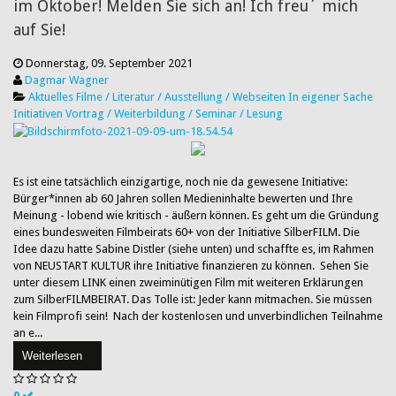
im Oktober! Melden Sie sich an! Ich freu´ mich
auf Sie!
Donnerstag, 09. September 2021
Dagmar Wagner
Aktuelles
Filme / Literatur / Ausstellung / Webseiten
In eigener Sache
Initiativen
Vortrag / Weiterbildung / Seminar / Lesung
​Es ist eine tatsächlich einzigartige, noch nie da gewesene Initiative:
Bürger*innen ab 60 Jahren sollen Medieninhalte bewerten und Ihre
Meinung - lobend wie kritisch - äußern können. Es geht um die Gründung
eines bundesweiten Filmbeirats 60+ von der Initiative SilberFILM. Die
Idee dazu hatte Sabine Distler (siehe unten) und schaffte es, im Rahmen
von NEUSTART KULTUR ihre Initiative finanzieren zu können. Sehen Sie
unter diesem LINK einen zweiminütigen Film mit weiteren Erklärungen
zum SilberFILMBEIRAT. Das Tolle ist: Jeder kann mitmachen. Sie müssen
kein Filmprofi sein! Nach der kostenlosen und unverbindlichen Teilnahme
an e...
Weiterlesen
0