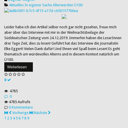
Aktuelles
In eigener Sache
Älterwerden
Ü100
Leider habe ich den Artikel selber noch gar nicht gesehen, freue mich
aber über das Interview mit mir in der Weihnachtsbeilage der
Süddeutschen Zeitung vom 24.12.2019. Immerhin haben die LeserInnen
drei Tage Zeit, dies zu lesen! Geführt hat das Interview die Journalistin
Elke Eggert! Vielen Dank dafür! Und Ihnen viel Spaß beim Lesen! Es geht
thematisch um würdevolles Alterns und in diesem Kontext natürlich um
Ü100.
Weiterlesen
0
4785
0
4785 Aufrufe
0 Kommentare
Vorherige
Nächste
1
2
3
4
5
6
7
8
9