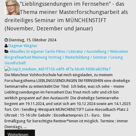
"Lieblingssendungen im Fernsehen" - das
Thema meiner Masterforschungsarbeit als
dreiteiliges Seminar im MÜNCHENSTIFT
(November, Dezember und Januar)
Dienstag, 15. Oktober 2024
Dagmar Wagner
Aktuelles
In eigener Sache
Filme / Literatur / Ausstellung / Webseiten
Biografiearbeit
Meinung
Vortrag / Weiterbildung / Seminar / Lesung
Gesellschaft
Die Münchner Volshochschule hat mich eingeladen, zu meinem
Forschungsthema LIEBLINGSSENDUNGEN IM FERNSEHEN eine dreiteilige
Seminarreihe zu entwickeln! Der Titel: Ich liebe, was ich sehe – meine
Lieblingssendungen im Fernsehen! Das freut mich sehr und ich bin
wirklich gespannt auf den Austausch! Die dreiteilige Seminarreihe
beginnt am 19.11.2024, und setzt sich am 10.12 2024 sowie am 14.1.2025
fort. Ort : Sendling-Westpark MÜNCHENSTIFT Luise-Kiesselbach-Platz 2
Uhrzeit : 15-16 Uhr Gebühr : Einzelkartenpreis 21.- Euro. Eine
Ermäßigung für berechtigte Rentner*innen ist möglich. Termine : immer
Dienstags, ...
Weiterlesen