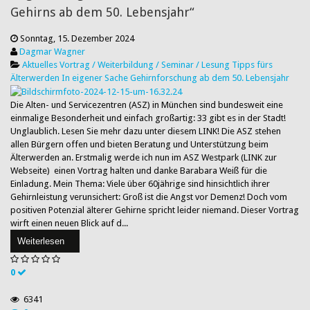
Gehirns ab dem 50. Lebensjahr“
Sonntag, 15. Dezember 2024
Dagmar Wagner
Aktuelles
Vortrag / Weiterbildung / Seminar / Lesung
Tipps fürs
Älterwerden
In eigener Sache
Gehirnforschung ab dem 50. Lebensjahr
Die Alten- und Servicezentren (ASZ) in München sind bundesweit eine
einmalige Besonderheit und einfach großartig: 33 gibt es in der Stadt!
Unglaublich. Lesen Sie mehr dazu unter diesem LINK! Die ASZ stehen
allen Bürgern offen und bieten Beratung und Unterstützung beim
Älterwerden an. Erstmalig werde ich nun im ASZ Westpark (LINK zur
Webseite) einen Vortrag halten und danke Barabara Weiß für die
Einladung. Mein Thema: Viele über 60jährige sind hinsichtlich ihrer
Gehirnleistung verunsichert: Groß ist die Angst vor Demenz! Doch vom
positiven Potenzial älterer Gehirne spricht leider niemand. Dieser Vortrag
wirft einen neuen Blick auf d...
Weiterlesen
0
6341