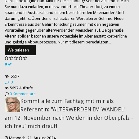
Dank liebe Regine Habdank für die Einladung! Sehr herzlich möchte ich
Sie nun dazu einladen, in das wunderbare Theater dort, zu einem
spannenden Austausch und einem bereichernden Miteinander! Und
darum geht´s: Über den unschätzbaren Wert älterer Gehirne: Neue
Erkenntnisse aus der Gehirnforschung räumen mit den negativen
Vorurteilen gegenüber älterwerdenden Menschen auf. Zeitgemäße
Alter(n)sbilder betonen unsere Potenziale im Alter anstatt körperliche
und geistige Abbauprozesse. Nur mit diesem berechtigten...
Weiterlesen
0
5697
0
5697 Aufrufe
0 Kommentare
Kommt alle zum Fachtag mit mir als
Referentin: "ÄLTERWERDEN IM WANDEL"
am 12. November nach Weiden in der Oberpfalz -
ich freu´mich drauf!
Mittwoch, 21. August 2024