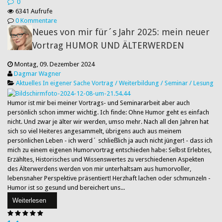
0
6341 Aufrufe
0 Kommentare
Neues von mir für´s Jahr 2025: mein neuer
Vortrag HUMOR UND ÄLTERWERDEN
Montag, 09. Dezember 2024
Dagmar Wagner
Aktuelles
In eigener Sache
Vortrag / Weiterbildung / Seminar / Lesung
Humor ist mir bei meiner Vortrags- und Seminararbeit aber auch
persönlich schon immer wichtig. Ich finde: Ohne Humor geht es einfach
nicht. Und zwar je älter wir werden, umso mehr. Nach all den Jahren hat
sich so viel Heiteres angesammelt, übrigens auch aus meinem
persönlichen Leben - ich werd´ schließlich ja auch nicht jünger! - dass ich
mich zu einem eigenen Humorvortrag entschieden habe: Selbst Erlebtes,
Erzähltes, Historisches und Wissenswertes zu verschiedenen Aspekten
des Älterwerdens werden von mir unterhaltsam aus humorvoller,
lebensnaher Perspektive präsentiert! Herzhaft lachen oder schmunzeln -
Humor ist so gesund und bereichert uns...
Weiterlesen