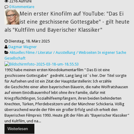
2216 Aufrufe
0 Kommentare
Mein erster Kinofilm auf YouTube: "Das Ei
ist eine geschissene Gottesgabe" - gilt heute
als "Kultfilm und Bayerischer Klassiker"
Dienstag, 18. März 2025
Dagmar Wagner
Aktuelles
Filme / Literatur / Ausstellung / Webseiten
In eigener Sache
Gesellschaft
1992 habe meinen ersten Kinodokumentarfilm " Das Ei ist eine
geschissene Gottesgabe" gedreht. Lang lang ist´s her. Der Titel sorgte
für Aufsehen und ist ein Zitat der Hauptdarstellerin: Ich erzähle
die Geschichte einer alten bayerischen Bäuerin, die nahe Wolfratshausen
auf einem Einödbauernhof lebt ohne ihre Familie, dafür mit
Kriegsflüchtlingen, Sozialhilfeempfängern, ihren beiden behinderten
Knechten, Türken, Pferdebesitzern und der Münchner Schickeria. Völlig
überraschend wurde der Film ein großer Erfolg und ich erhielt den
Bayerischen Filmpreis 1993. Heute gilt der Film als "Bayerischer Klassiker"
und Kultfilm, und na...
Weiterlesen