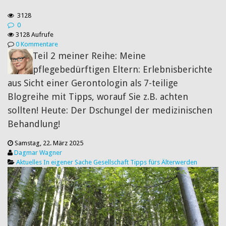
3128
0
3128 Aufrufe
0 Kommentare
Teil 2 meiner Reihe: Meine
pflegebedürftigen Eltern: Erlebnisberichte
aus Sicht einer Gerontologin als 7-teilige
Blogreihe mit Tipps, worauf Sie z.B. achten
sollten! Heute: Der Dschungel der medizinischen
Behandlung!
Samstag, 22. März 2025
Dagmar Wagner
Aktuelles
In eigener Sache
Gesellschaft
Tipps fürs Älterwerden